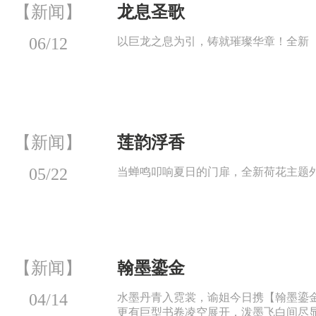
【新闻】
龙息圣歌
06/12
以巨龙之息为引，铸就璀璨华章！全新
【新闻】
莲韵浮香
05/22
当蝉鸣叩响夏日的门扉，全新荷花主题
【新闻】
翰墨鎏金
04/14
水墨丹青入霓裳，谕姐今日携【翰墨鎏
更有巨型书卷凌空展开，泼墨飞白间尽