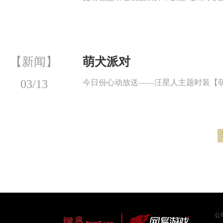
【新闻】
萌犬派对
03/13
今日份心动放送——汪星人主题时装【
公