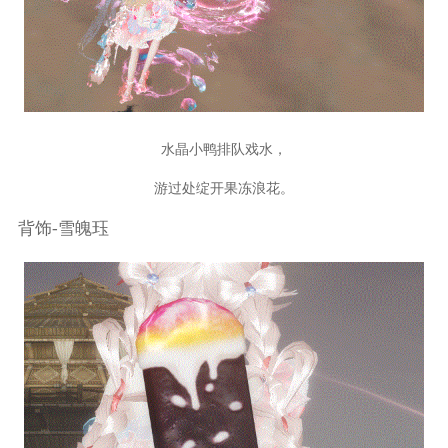
水晶小鸭排队戏水，
游过处绽开果冻浪花。
背饰-雪魄珏