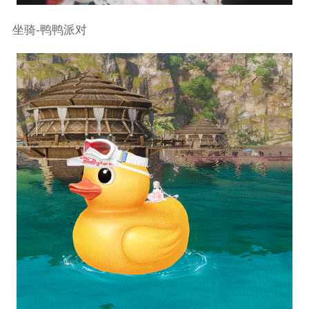
坐骑-鸭鸭派对