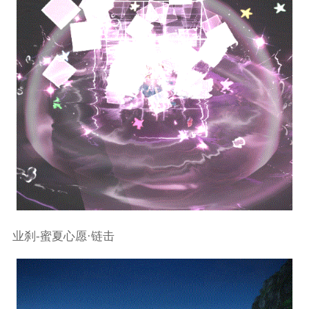
业刹-蜜夏心愿·链击