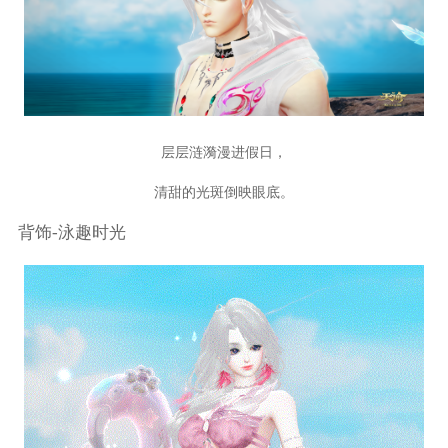
层层涟漪漫进假日，
清甜的光斑倒映眼底。
背饰-泳趣时光