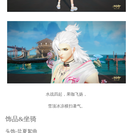
水战四起，果咖飞扬，
雪顶冰凉横扫暑气。
饰品&坐骑
头饰-盐夏絮曲