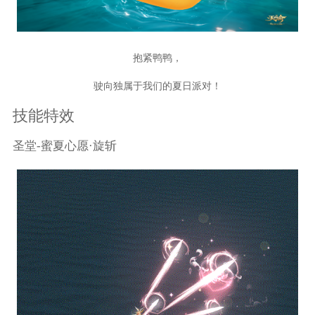
抱紧鸭鸭，
驶向独属于我们的夏日派对！
技能特效
圣堂-蜜夏心愿·旋斩