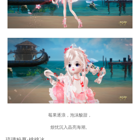
莓果逐浪，泡沫酸甜，
烦忧沉入晶亮海潮。
琉璃粉夏·桃桃冰