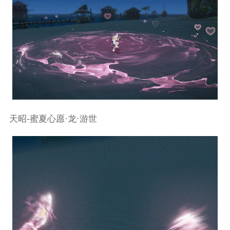
天昭-蜜夏心愿·龙·游世