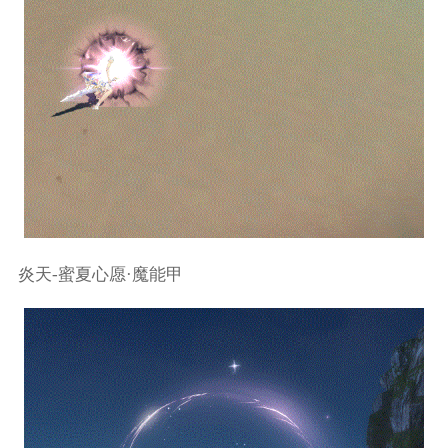
炎天-蜜夏心愿·魔能甲