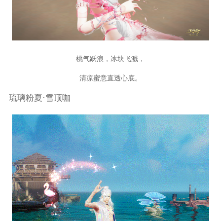
桃气跃浪，冰块飞溅，
清凉蜜意直透心底。
琉璃粉夏·雪顶咖