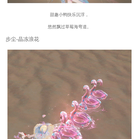
甜趣小鸭快乐沉浮，
悠然飘过草莓海弯道。
步尘-晶冻浪花