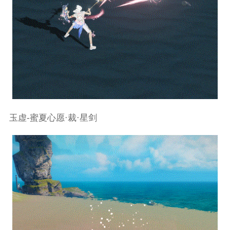
玉虚-蜜夏心愿·裁·星剑