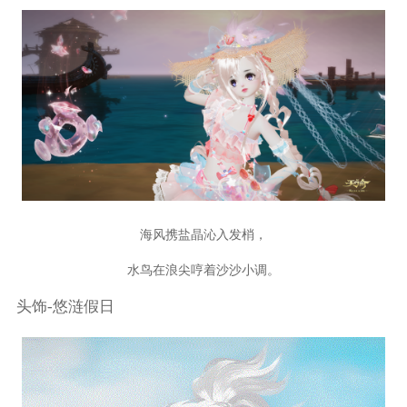
海风携盐晶沁入发梢，
水鸟在浪尖哼着沙沙小调。
头饰-悠涟假日