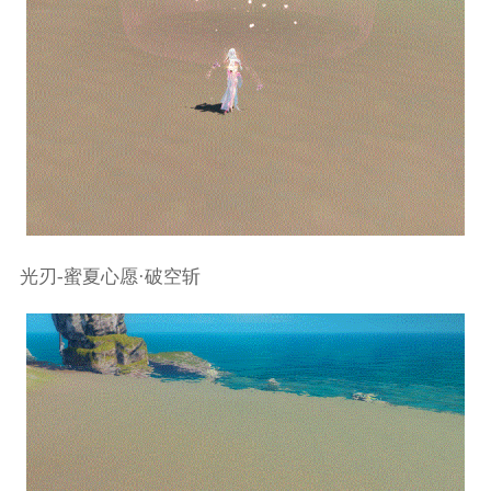
光刃-蜜夏心愿·破空斩