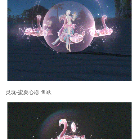
灵珑-蜜夏心愿·鱼跃