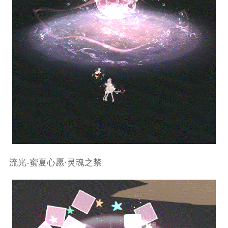
流光-蜜夏心愿·灵魂之禁