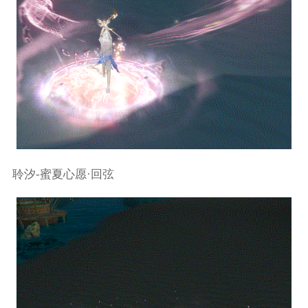
聆汐-蜜夏心愿·回弦