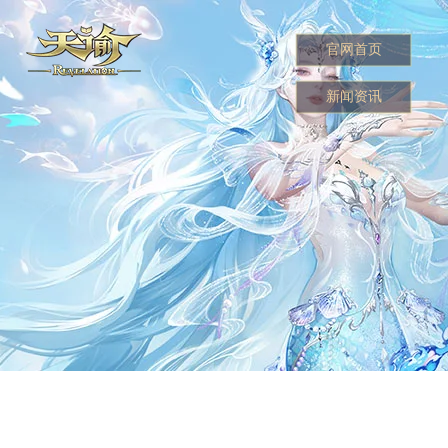
官网首页
新闻资讯