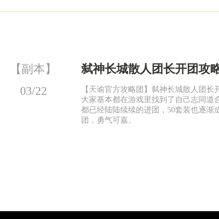
【副本】
弑神长城散人团长开团攻
03/22
【天谕官方攻略团】弑神长城散人团长
大家基本都在游戏里找到了自己志同道
都已经陆陆续续的进团，50套装也逐
团，勇气可嘉。