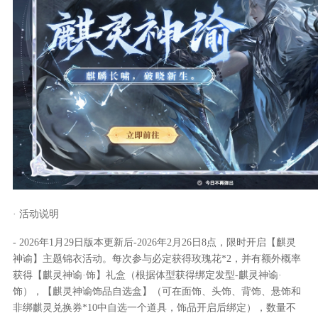
· 活动说明
- 2026年1月29日版本更新后-2026年2月26日8点，限时开启【麒灵
神谕】主题锦衣活动。每次参与必定获得玫瑰花*2，并有额外概率
获得【麒灵神谕·饰】礼盒（根据体型获得绑定发型-麒灵神谕·
饰），【麒灵神谕饰品自选盒】（可在面饰、头饰、背饰、悬饰和
非绑麒灵兑换券*10中自选一个道具，饰品开启后绑定），数量不