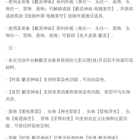
- 使用及装备【麒灵神谕】系列外观（身任一、头任一、面饰、头
饰任一、背饰、悬饰）可解锁成就【麒灵神谕·电魄萦空】，并获得
成就奖励【技能外观·电魄萦空】技能外观激活道具。
- 使用及装备【麒灵神谕】系列外观（身任一、头任一、面饰、头
饰任一、背饰、悬饰、坐骑）可获得【名片皮肤·麒灵】。
· 注：
- 本次活动中分解麒灵兑换券获得的七彩云匣[殊]开启后不掉落印花
材料。
-【时装·麒灵神谕】支持时装染色功能，可自由染色。
-【发型·麒灵神谕】支持发质切换和发饰染色功能。发型可与头饰
共存。
- 面饰【紫电青霜】、头饰【神光掣影】、头饰【掣电浮光】、头
饰【银霆烁空】、背饰【至尊剑意】均支持自定义比例和位置功
能，可前往时装柜定制。
- 穿戴【时装·麒灵神谕】可激活环身特效【环身·麒灵神谕】。