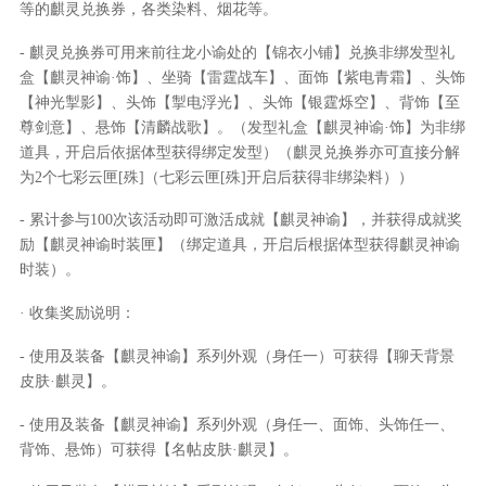
等的麒灵兑换券，各类染料、烟花等。
- 麒灵兑换券可用来前往龙小谕处的【锦衣小铺】兑换非绑发型礼
盒【麒灵神谕·饰】、坐骑【雷霆战车】、面饰【紫电青霜】、头饰
【神光掣影】、头饰【掣电浮光】、头饰【银霆烁空】、背饰【至
尊剑意】、悬饰【清麟战歌】。（发型礼盒【麒灵神谕·饰】为非绑
道具，开启后依据体型获得绑定发型）（麒灵兑换券亦可直接分解
为2个七彩云匣[殊]（七彩云匣[殊]开启后获得非绑染料））
- 累计参与100次该活动即可激活成就【麒灵神谕】，并获得成就奖
励【麒灵神谕时装匣】（绑定道具，开启后根据体型获得麒灵神谕
时装）。
· 收集奖励说明：
- 使用及装备【麒灵神谕】系列外观（身任一）可获得【聊天背景
皮肤·麒灵】。
- 使用及装备【麒灵神谕】系列外观（身任一、面饰、头饰任一、
背饰、悬饰）可获得【名帖皮肤·麒灵】。