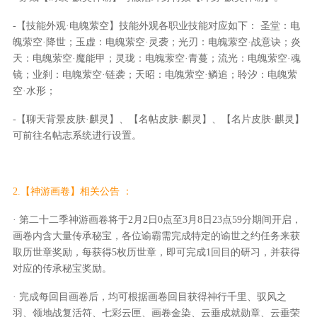
-【技能外观·电魄萦空】技能外观各职业技能对应如下： 圣堂：电
魄萦空·降世；玉虚：电魄萦空·灵袭；光刃：电魄萦空·战意诀；炎
天：电魄萦空·魔能甲；灵珑：电魄萦空·青蔓；流光：电魄萦空·魂
镜；业刹：电魄萦空·链袭；天昭：电魄萦空·鳞追；聆汐：电魄萦
空·水形；
-【聊天背景皮肤·麒灵】、【名帖皮肤·麒灵】、【名片皮肤·麒灵】
可前往名帖志系统进行设置。
2.【神游画卷】相关公告 ：
· 第二十二季神游画卷将于2月2日0点至3月8日23点59分期间开启，
画卷内含大量传承秘宝，各位谕霸需完成特定的谕世之约任务来获
取历世章奖励，每获得5枚历世章，即可完成1回目的研习，并获得
对应的传承秘宝奖励。
· 完成每回目画卷后，均可根据画卷回目获得神行千里、驭风之
羽、领地战复活符、七彩云匣、画卷金染、云垂成就勋章、云垂荣