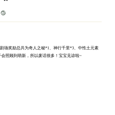

剧场奖励总共为奇人之秘*1、神行千里*3、中性土元素
为帖子会照顾到萌新，所以废话很多！宝宝见谅啦~