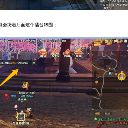
能会绕着后面这个擂台转圈；