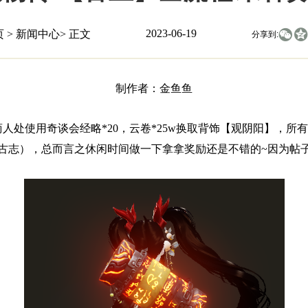
2023-06-19


页
>
新闻中心
> 正文
分享到:
制作者：金鱼鱼
使用奇谈会经略*20，云卷*25w换取背饰【观阴阳】，所有
100（考古志），总而言之休闲时间做一下拿拿奖励还是不错的~因