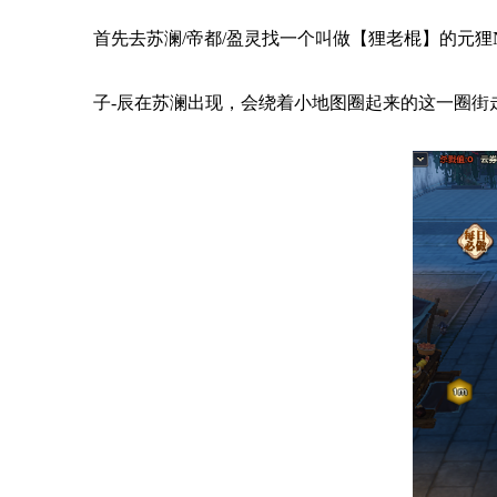
首先去苏澜/帝都/盈灵找一个叫做【狸老棍】的元狸N
子-辰在苏澜出现，会绕着小地图圈起来的这一圈街