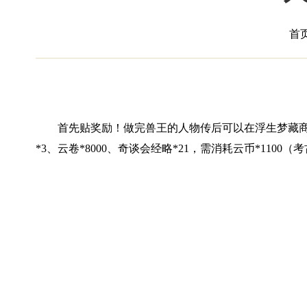
首
首先贴奖励！做完兽王的人物传后可以在浮生梦藏商人处
*3、云卷*8000、奇谈会经略*21，需消耗云币*1